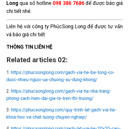
Long
qua số hotline
098 386 7686
để được báo giá
chi tiết nhé.
Liên hệ với công ty Phúc
Song Long để được tư vấn
và báo giá chi tiết
THÔNG TIN LIÊN HỆ
Related articles 02:
1.
https://phucsonglong.com/gach-via-he-be-tong-co-
duoc-nhieu-nguoi-ua-chuong-su-dung-khong/
2.
https://phucsonglong.com/gach-via-he-nha-trang-
phong-cach-hien-dai-gia-re-tren-thi-truong/
3.
https://phucsonglong.com/quy-trinh-lat-gach-via-he-
khoa-hoc-va-chat-luong-chuyen-nghiep/
4.
https://phucsonglong.com/gach-lat-via-he-20x20-cao-