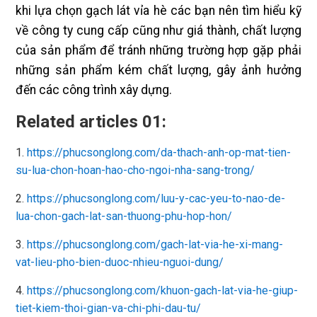
khi lựa chọn gạch lát vỉa hè các bạn nên tìm hiểu kỹ
về công ty cung cấp cũng như giá thành, chất lượng
của sản phẩm để tránh những trường hợp gặp phải
những sản phẩm kém chất lượng, gây ảnh hưởng
đến các công trình xây dựng.
Related articles 01:
1.
https://phucsonglong.com/da-thach-anh-op-mat-tien-
su-lua-chon-hoan-hao-cho-ngoi-nha-sang-trong/
2.
https://phucsonglong.com/luu-y-cac-yeu-to-nao-de-
lua-chon-gach-lat-san-thuong-phu-hop-hon/
3.
https://phucsonglong.com/gach-lat-via-he-xi-mang-
vat-lieu-pho-bien-duoc-nhieu-nguoi-dung/
4.
https://phucsonglong.com/khuon-gach-lat-via-he-giup-
tiet-kiem-thoi-gian-va-chi-phi-dau-tu/