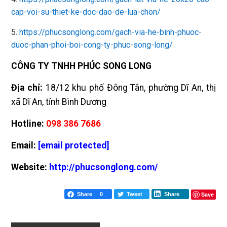
cap-voi-su-thiet-ke-doc-dao-de-lua-chon/
5.
https://phucsonglong.com/gach-via-he-binh-phuoc-
duoc-phan-phoi-boi-cong-ty-phuc-song-long/
CÔNG TY TNHH PHÚC SONG LONG
Địa chỉ:
18/12 khu phố Đông Tân, phường Dĩ An, thị
xã Dĩ An, tỉnh Bình Dương
Hotline:
098 386 7686
Email:
[email protected]
Website:
http://phucsonglong.com/
Save
Share
0
Tweet
Share