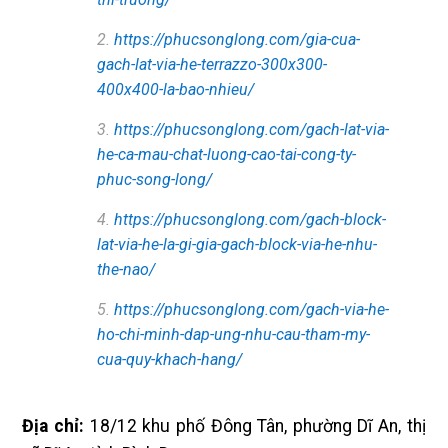
2.
https://phucsonglong.com/gia-cua-
gach-lat-via-he-terrazzo-300x300-
400x400-la-bao-nhieu/
3.
https://phucsonglong.com/gach-lat-via-
he-ca-mau-chat-luong-cao-tai-cong-ty-
phuc-song-long/
4.
https://phucsonglong.com/gach-block-
lat-via-he-la-gi-gia-gach-block-via-he-nhu-
the-nao/
5.
https://phucsonglong.com/gach-via-he-
ho-chi-minh-dap-ung-nhu-cau-tham-my-
cua-quy-khach-hang/
Địa chỉ:
18/12 khu phố Đông Tân, phường Dĩ An, thị