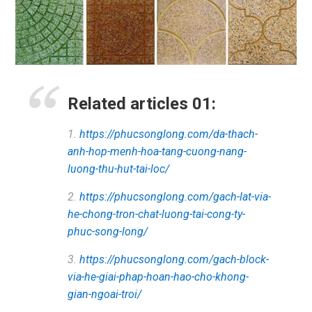
Related articles 01:
1.
https://phucsonglong.com/da-thach-
anh-hop-menh-hoa-tang-cuong-nang-
luong-thu-hut-tai-loc/
2.
https://phucsonglong.com/gach-lat-via-
he-chong-tron-chat-luong-tai-cong-ty-
phuc-song-long/
3.
https://phucsonglong.com/gach-block-
via-he-giai-phap-hoan-hao-cho-khong-
gian-ngoai-troi/