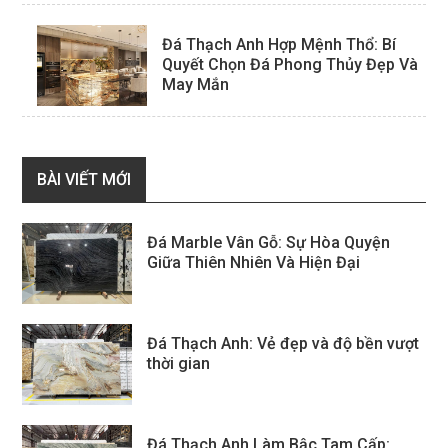
Đá Thạch Anh Hợp Mệnh Thổ: Bí
Quyết Chọn Đá Phong Thủy Đẹp Và
May Mắn
BÀI VIẾT MỚI
Đá Marble Vân Gỗ: Sự Hòa Quyện
Giữa Thiên Nhiên Và Hiện Đại
Đá Thạch Anh: Vẻ đẹp và độ bền vượt
thời gian
Đá Thạch Anh Làm Bậc Tam Cấp: