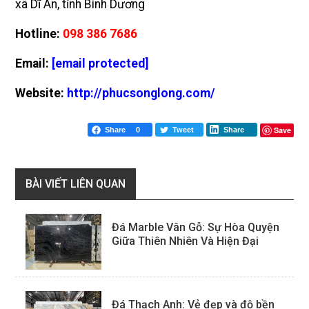
xã Dĩ An, tỉnh Bình Dương
Hotline:
098 386 7686
Email:
[email protected]
Website:
http://phucsonglong.com/
Save
Share
0
Tweet
Share
BÀI VIẾT LIÊN QUAN
Đá Marble Vân Gỗ: Sự Hòa Quyện
Giữa Thiên Nhiên Và Hiện Đại
Đá Thạch Anh: Vẻ đẹp và độ bền