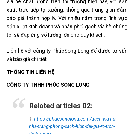
vỉa hè chất lượng trên thị trường hiện nay, với sản
xuất trực tiếp tại xưởng, không qua trung gian đảm
bảo giá thành hợp lý. Với nhiều năm trong lĩnh vực
sản xuất kinh doanh và phân phối gạch vỉa hè chúng
tôi sẽ đáp ứng số lượng lớn cho quý khách.
Liên hệ với công ty Phúc
Song Long để được tư vấn
và báo giá chi tiết
THÔNG TIN LIÊN HỆ
CÔNG TY TNHH PHÚC SONG LONG
Related articles 02:
1.
https://phucsonglong.com/gach-via-he-
nha-trang-phong-cach-hien-dai-gia-re-tren-
thi-truong/