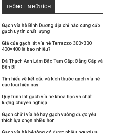
THÔNG TIN HỮU ÍCH
Gạch vỉa hè Bình Dương địa chỉ nào cung cấp
gạch uy tín chất lượng
Giá của gạch lát vỉa hè Terrazzo 300×300 –
400×400 là bao nhiêu?
Đá Thạch Anh Làm Bậc Tam Cấp: Đẳng Cấp và
Bền Bỉ
Tìm hiểu về kết cấu và kích thước gạch vỉa hè
các loại hiện nay
Quy trình lát gạch vỉa hè khoa học và chất
lượng chuyên nghiệp
Gạch chữ i vỉa hè hay gạch vuông được yêu
thích lựa chọn nhiều hơn
Gạch vỉa hè bê tông có được nhiều ngươi ưa