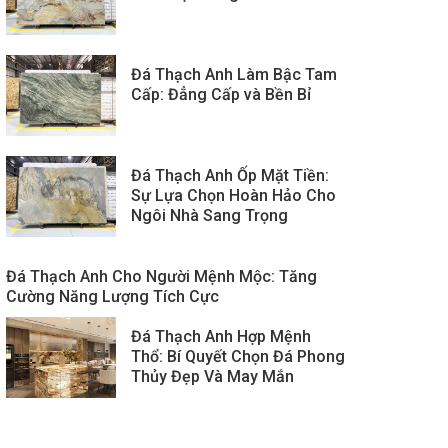
Đá Thạch Anh Làm Bậc Tam
Cấp: Đẳng Cấp và Bền Bỉ
Đá Thạch Anh Ốp Mặt Tiền:
Sự Lựa Chọn Hoàn Hảo Cho
Ngôi Nhà Sang Trọng
Đá Thạch Anh Cho Người Mệnh Mộc: Tăng
Cường Năng Lượng Tích Cực
Đá Thạch Anh Hợp Mệnh
Thổ: Bí Quyết Chọn Đá Phong
Thủy Đẹp Và May Mắn